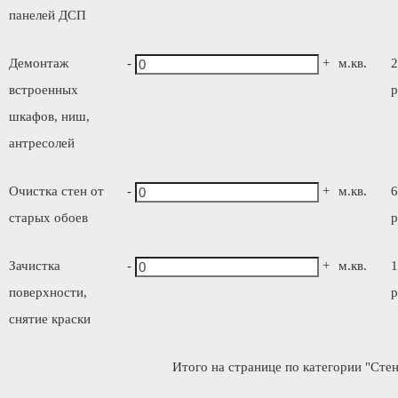
панелей ДСП
Демонтаж
-
+
м.кв.
2
встроенных
р
шкафов, ниш,
антресолей
Очистка стен от
-
+
м.кв.
6
старых обоев
р
Зачистка
-
+
м.кв.
1
поверхности,
р
снятие краски
Итого на странице по категории "Стен