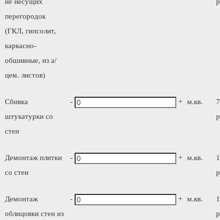
не несущих
р
перегородок
(ГКЛ, гипсолит,
каркасно-
обшивные, из а/
цем. листов)
Сбивка
-
+
м.кв.
7
штукатурки со
р
стен
Демонтаж плитки
-
+
м.кв.
1
со стен
р
Демонтаж
-
+
м.кв.
1
облицовки стен из
р