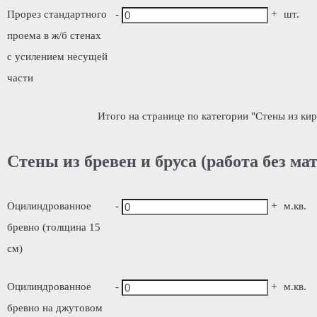
Прорез стандартного
-
+
шт.
проема в ж/б стенах
с усилением несущей
части
Итого на странице по категории "Стены из кир
Стены из бревен и бруса (работа без ма
Оцилиндрованное
-
+
м.кв.
бревно (толщина 15
см)
Оцилиндрованное
-
+
м.кв.
бревно на джутовом